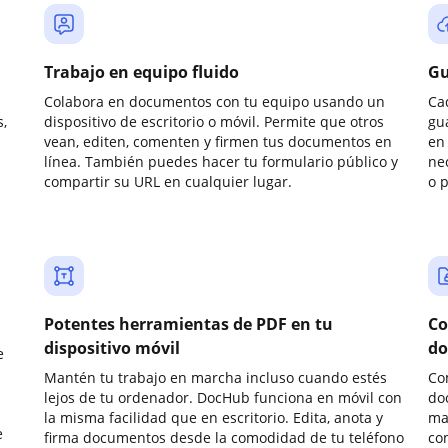
Trabajo en equipo fluido
Gu
Colabora en documentos con tu equipo usando un
Ca
,
dispositivo de escritorio o móvil. Permite que otros
gu
vean, editen, comenten y firmen tus documentos en
en 
línea. También puedes hacer tu formulario público y
ne
compartir su URL en cualquier lugar.
o 
Potentes herramientas de PDF en tu
Co
dispositivo móvil
do
e
Mantén tu trabajo en marcha incluso cuando estés
Co
lejos de tu ordenador. DocHub funciona en móvil con
do
la misma facilidad que en escritorio. Edita, anota y
ma
e
firma documentos desde la comodidad de tu teléfono
co