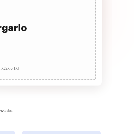
rgarlo
, XLSX o TXT
enviados