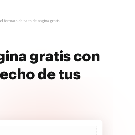
l formato de salto de página gratis
gina gratis con
echo de tus