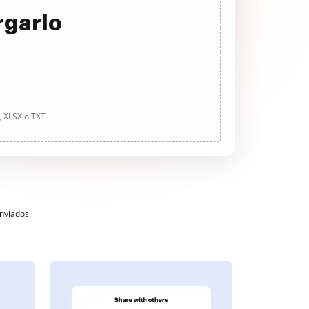
rgarlo
, XLSX o TXT
enviados