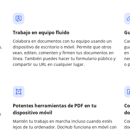
Trabajo en equipo fluido
Gu
Colabora en documentos con tu equipo usando un
Ca
,
dispositivo de escritorio o móvil. Permite que otros
gu
vean, editen, comenten y firmen tus documentos en
en 
línea. También puedes hacer tu formulario público y
ne
compartir su URL en cualquier lugar.
o 
Potentes herramientas de PDF en tu
Co
dispositivo móvil
do
e
Mantén tu trabajo en marcha incluso cuando estés
Co
lejos de tu ordenador. DocHub funciona en móvil con
do