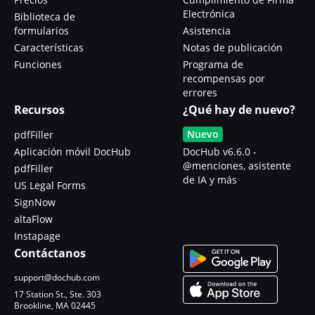
Electrónica
Biblioteca de
formularios
Asistencia
Características
Notas de publicación
Funciones
Programa de
recompensas por
errores
Recursos
¿Qué hay de nuevo?
Nuevo
pdfFiller
Aplicación móvil DocHub
DocHub v6.6.0 -
@menciones, asistente
pdfFiller
de IA y más
US Legal Forms
SignNow
altaFlow
Instapage
Contáctanos
support@dochub.com
17 Station St., Ste. 303
Brookline, MA 02445