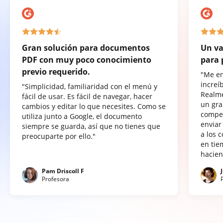
Gran solución para documentos
Un va
PDF con muy poco conocimiento
para 
previo requerido.
"Me e
increí
"Simplicidad, familiaridad con el menú y
Realme
fácil de usar. Es fácil de navegar, hacer
un gra
cambios y editar lo que necesites. Como se
compet
utiliza junto a Google, el documento
enviar
siempre se guarda, así que no tienes que
a los 
preocuparte por ello."
en tie
hacien
Pam Driscoll F
Profesora