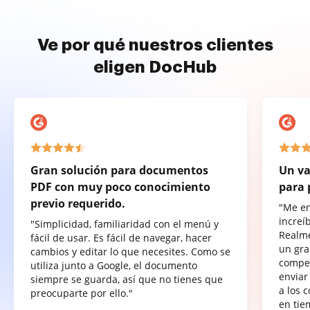
Ve por qué nuestros clientes
eligen DocHub
Gran solución para documentos
Un va
PDF con muy poco conocimiento
para 
previo requerido.
"Me e
increí
"Simplicidad, familiaridad con el menú y
Realme
fácil de usar. Es fácil de navegar, hacer
un gra
cambios y editar lo que necesites. Como se
compet
utiliza junto a Google, el documento
enviar
siempre se guarda, así que no tienes que
a los 
preocuparte por ello."
en tie