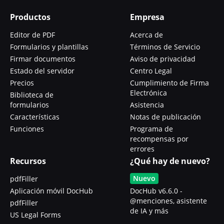
Productos
Empresa
Editor de PDF
Acerca de
Formularios y plantillas
Términos de Servicio
Firmar documentos
Aviso de privacidad
Estado del servidor
Centro Legal
Precios
Cumplimiento de Firma
Electrónica
Biblioteca de
formularios
Asistencia
Características
Notas de publicación
Funciones
Programa de
recompensas por
errores
Recursos
¿Qué hay de nuevo?
Nuevo
pdfFiller
Aplicación móvil DocHub
DocHub v6.6.0 -
@menciones, asistente
pdfFiller
de IA y más
US Legal Forms