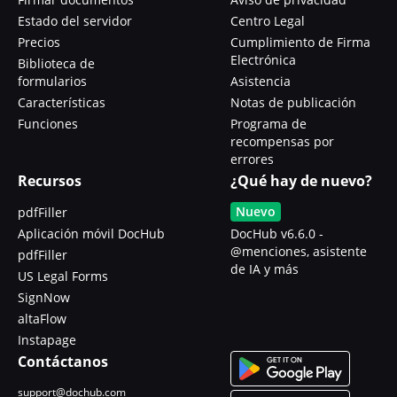
Estado del servidor
Centro Legal
Precios
Cumplimiento de Firma
Electrónica
Biblioteca de
formularios
Asistencia
Características
Notas de publicación
Funciones
Programa de
recompensas por
errores
Recursos
¿Qué hay de nuevo?
Nuevo
pdfFiller
Aplicación móvil DocHub
DocHub v6.6.0 -
@menciones, asistente
pdfFiller
de IA y más
US Legal Forms
SignNow
altaFlow
Instapage
Contáctanos
support@dochub.com