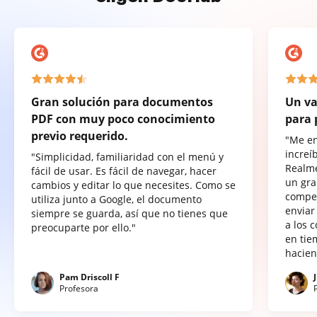
Gran solución para documentos
Un va
PDF con muy poco conocimiento
para 
previo requerido.
"Me e
increí
"Simplicidad, familiaridad con el menú y
Realme
fácil de usar. Es fácil de navegar, hacer
un gra
cambios y editar lo que necesites. Como se
compet
utiliza junto a Google, el documento
enviar
siempre se guarda, así que no tienes que
a los 
preocuparte por ello."
en tie
hacien
Pam Driscoll F
Profesora