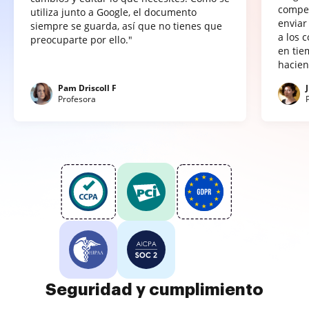
compet
utiliza junto a Google, el documento
enviar
siempre se guarda, así que no tienes que
a los 
preocuparte por ello."
en tie
hacien
Pam Driscoll F
Profesora
Seguridad y cumplimiento