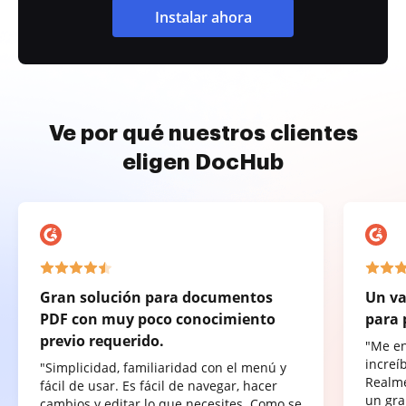
Instalar ahora
Ve por qué nuestros clientes
eligen DocHub
Gran solución para documentos
Un va
PDF con muy poco conocimiento
para 
previo requerido.
"Me e
increí
"Simplicidad, familiaridad con el menú y
Realme
fácil de usar. Es fácil de navegar, hacer
un gra
cambios y editar lo que necesites. Como se