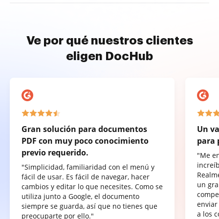
Ve por qué nuestros clientes
eligen DocHub
Gran solución para documentos
Un va
PDF con muy poco conocimiento
para 
previo requerido.
"Me e
increí
"Simplicidad, familiaridad con el menú y
Realme
fácil de usar. Es fácil de navegar, hacer
un gra
cambios y editar lo que necesites. Como se
compet
utiliza junto a Google, el documento
enviar
siempre se guarda, así que no tienes que
a los 
preocuparte por ello."