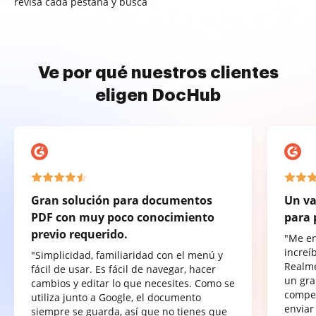
revisa cada pestaña y busca
Ve por qué nuestros clientes
eligen DocHub
Gran solución para documentos
Un va
PDF con muy poco conocimiento
para 
previo requerido.
"Me e
increí
"Simplicidad, familiaridad con el menú y
Realme
fácil de usar. Es fácil de navegar, hacer
un gra
cambios y editar lo que necesites. Como se
compet
utiliza junto a Google, el documento
enviar
siempre se guarda, así que no tienes que