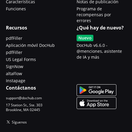
Características
Notas de publicación
Funciones
Programa de
recompensas por
errores
Recursos
¿Qué hay de nuevo?
Nuevo
pdfFiller
Aplicación móvil DocHub
DocHub v6.6.0 -
@menciones, asistente
pdfFiller
de IA y más
US Legal Forms
SignNow
altaFlow
Instapage
Contáctanos
support@dochub.com
17 Station St., Ste. 303
Brookline, MA 02445
Síguenos