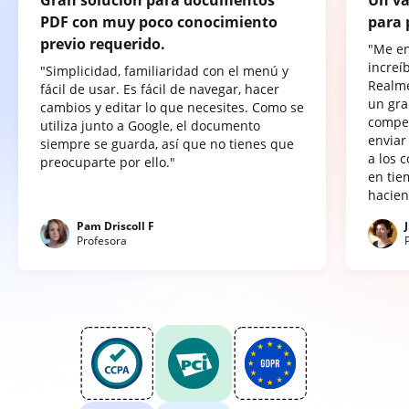
PDF con muy poco conocimiento
para 
previo requerido.
"Me e
increí
"Simplicidad, familiaridad con el menú y
Realme
fácil de usar. Es fácil de navegar, hacer
un gra
cambios y editar lo que necesites. Como se
compet
utiliza junto a Google, el documento
enviar
siempre se guarda, así que no tienes que
a los 
preocuparte por ello."
en tie
hacien
Pam Driscoll F
Profesora