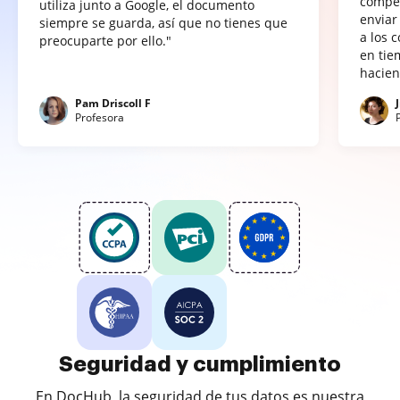
compet
utiliza junto a Google, el documento
enviar
siempre se guarda, así que no tienes que
a los 
preocuparte por ello."
en tie
hacien
Pam Driscoll F
Profesora
Seguridad y cumplimiento
En DocHub, la seguridad de tus datos es nuestra