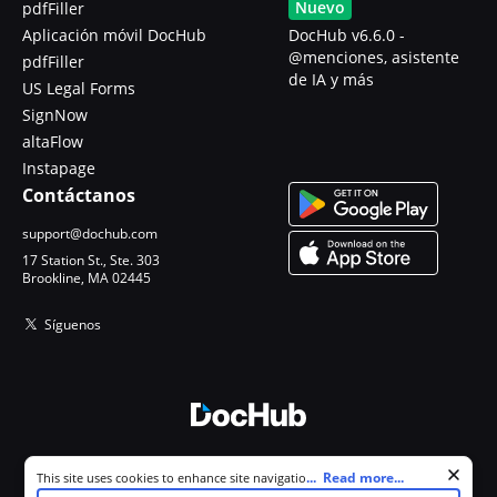
Nuevo
pdfFiller
Aplicación móvil DocHub
DocHub v6.6.0 -
@menciones, asistente
pdfFiller
de IA y más
US Legal Forms
SignNow
altaFlow
Instapage
Contáctanos
support@dochub.com
17 Station St., Ste. 303
Brookline, MA 02445
Síguenos
© 2026 DocHub, LLC
Cookie consent notice
...
Read more...
This site uses cookies to enhance site navigation and personalize
Todos los derechos reservados.