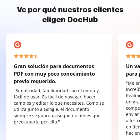
Ve por qué nuestros clientes
eligen DocHub
Gran solución para documentos
Un va
PDF con muy poco conocimiento
para 
previo requerido.
"Me e
increí
"Simplicidad, familiaridad con el menú y
Realme
fácil de usar. Es fácil de navegar, hacer
un gra
cambios y editar lo que necesites. Como se
compet
utiliza junto a Google, el documento
enviar
siempre se guarda, así que no tienes que
a los 
preocuparte por ello."
en tie
hacien