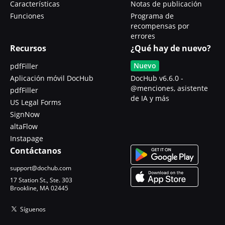
Características
Notas de publicación
Funciones
Programa de
recompensas por
errores
Recursos
¿Qué hay de nuevo?
Nuevo
pdfFiller
Aplicación móvil DocHub
DocHub v6.6.0 -
@menciones, asistente
pdfFiller
de IA y más
US Legal Forms
SignNow
altaFlow
Instapage
Contáctanos
support@dochub.com
17 Station St., Ste. 303
Brookline, MA 02445
Síguenos