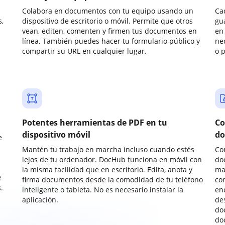
Colabora en documentos con tu equipo usando un
Ca
,
dispositivo de escritorio o móvil. Permite que otros
gu
vean, editen, comenten y firmen tus documentos en
en 
línea. También puedes hacer tu formulario público y
ne
compartir su URL en cualquier lugar.
o 
Potentes herramientas de PDF en tu
Co
dispositivo móvil
do
e
Mantén tu trabajo en marcha incluso cuando estés
Co
lejos de tu ordenador. DocHub funciona en móvil con
do
la misma facilidad que en escritorio. Edita, anota y
ma
e
firma documentos desde la comodidad de tu teléfono
co
.
inteligente o tableta. No es necesario instalar la
enc
aplicación.
de
do
do