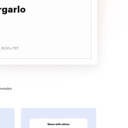
rgarlo
, XLSX o TXT
enviados