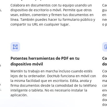
Colabora en documentos con tu equipo usando un
Ca
,
dispositivo de escritorio o móvil. Permite que otros
gu
vean, editen, comenten y firmen tus documentos en
en 
línea. También puedes hacer tu formulario público y
ne
compartir su URL en cualquier lugar.
o 
Potentes herramientas de PDF en tu
Co
dispositivo móvil
do
e
Mantén tu trabajo en marcha incluso cuando estés
Co
lejos de tu ordenador. DocHub funciona en móvil con
do
la misma facilidad que en escritorio. Edita, anota y
ma
e
firma documentos desde la comodidad de tu teléfono
co
.
inteligente o tableta. No es necesario instalar la
enc
aplicación.
de
do
do