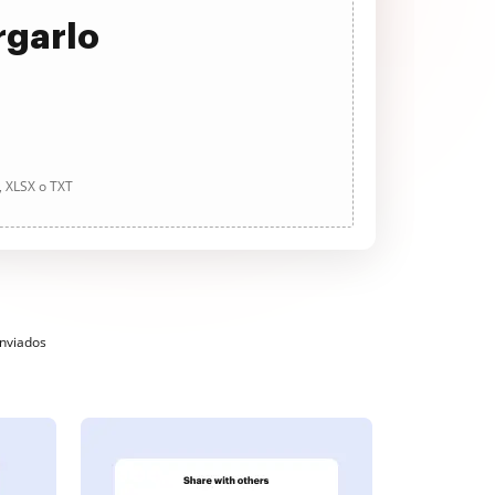
rgarlo
, XLSX o TXT
enviados