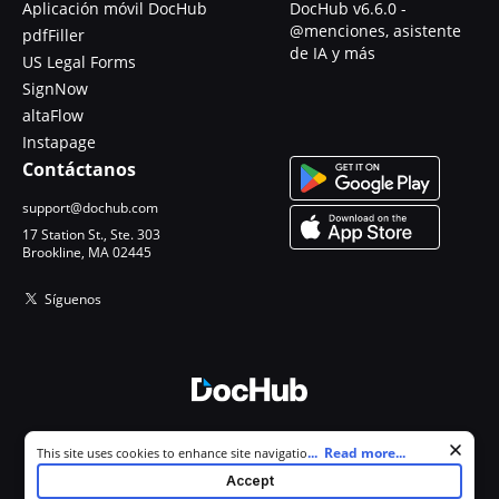
Aplicación móvil DocHub
DocHub v6.6.0 -
@menciones, asistente
pdfFiller
de IA y más
US Legal Forms
SignNow
altaFlow
Instapage
Contáctanos
support@dochub.com
17 Station St., Ste. 303
Brookline, MA 02445
Síguenos
© 2026 DocHub, LLC
Cookie consent notice
...
Read more...
This site uses cookies to enhance site navigation and personalize
Todos los derechos reservados.
your experience. By using this site you agree to our use of cookies as
Accept
described in our
Privacy Notice
. You can modify your selections by