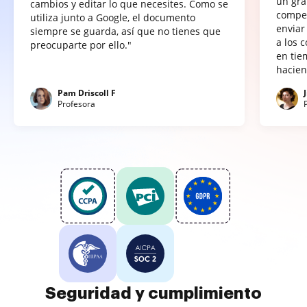
un gra
cambios y editar lo que necesites. Como se
compet
utiliza junto a Google, el documento
enviar
siempre se guarda, así que no tienes que
a los 
preocuparte por ello."
en tie
hacien
Pam Driscoll F
Profesora
Seguridad y cumplimiento