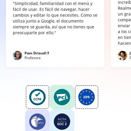
increí
"Simplicidad, familiaridad con el menú y
Realme
fácil de usar. Es fácil de navegar, hacer
un gra
cambios y editar lo que necesites. Como se
compet
utiliza junto a Google, el documento
enviar
siempre se guarda, así que no tienes que
a los 
preocuparte por ello."
en tie
hacien
Pam Driscoll F
Profesora