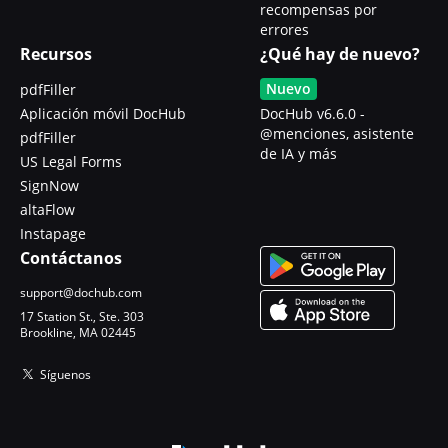
recompensas por
errores
Recursos
¿Qué hay de nuevo?
Nuevo
pdfFiller
Aplicación móvil DocHub
DocHub v6.6.0 -
@menciones, asistente
pdfFiller
de IA y más
US Legal Forms
SignNow
altaFlow
Instapage
Contáctanos
support@dochub.com
17 Station St., Ste. 303
Brookline, MA 02445
Síguenos