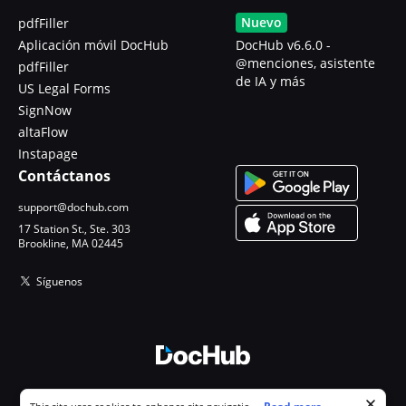
Nuevo
pdfFiller
Aplicación móvil DocHub
DocHub v6.6.0 -
@menciones, asistente
pdfFiller
de IA y más
US Legal Forms
SignNow
altaFlow
Instapage
Contáctanos
support@dochub.com
17 Station St., Ste. 303
Brookline, MA 02445
Síguenos
© 2026 DocHub, LLC
Cookie consent notice