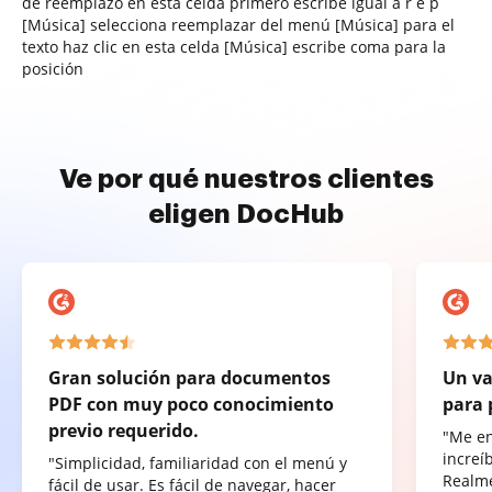
de reemplazo en esta celda primero escribe igual a r e p
[Música] selecciona reemplazar del menú [Música] para el
texto haz clic en esta celda [Música] escribe coma para la
posición
Ve por qué nuestros clientes
eligen DocHub
Gran solución para documentos
Un va
PDF con muy poco conocimiento
para 
previo requerido.
"Me e
increí
"Simplicidad, familiaridad con el menú y
Realme
fácil de usar. Es fácil de navegar, hacer