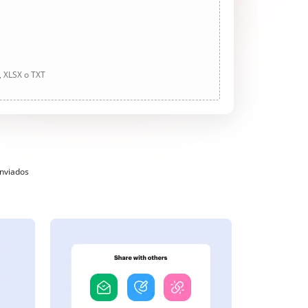
, XLSX o TXT
enviados