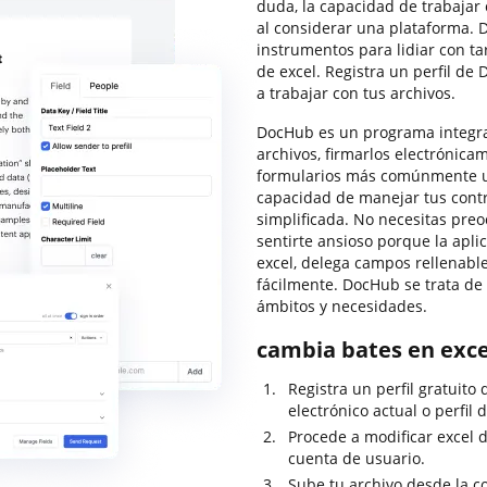
duda, la capacidad de trabajar c
al considerar una plataforma. 
instrumentos para lidiar con ta
de excel. Registra un perfil de
a trabajar con tus archivos.
DocHub es un programa integral
archivos, firmarlos electrónicam
formularios más comúnmente util
capacidad de manejar tus cont
simplificada. No necesitas pre
sentirte ansioso porque la apli
excel, delega campos rellenable
fácilmente. DocHub se trata de
ámbitos y necesidades.
cambia bates en exce
Registra un perfil gratuito
electrónico actual o perfil 
Procede a modificar excel d
cuenta de usuario.
Sube tu archivo desde la c