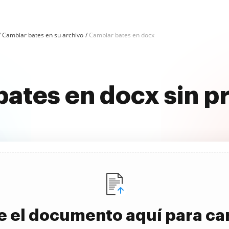
Cambiar bates en su archivo
Cambiar bates en docx
ates en docx sin 
e el documento aquí para ca