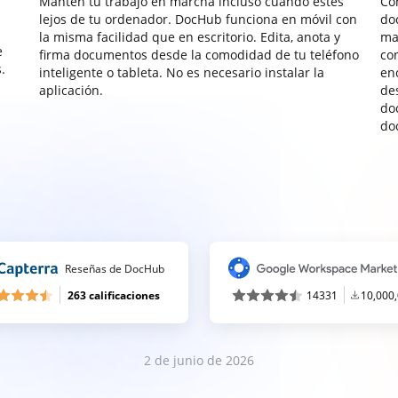
Mantén tu trabajo en marcha incluso cuando estés
Co
lejos de tu ordenador. DocHub funciona en móvil con
do
la misma facilidad que en escritorio. Edita, anota y
ma
e
firma documentos desde la comodidad de tu teléfono
co
.
inteligente o tableta. No es necesario instalar la
enc
aplicación.
de
do
do
Reseñas de DocHub
263 calificaciones
14331
10,000
2 de junio de 2026