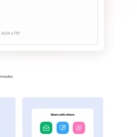
, XLSX o TXT
enviados