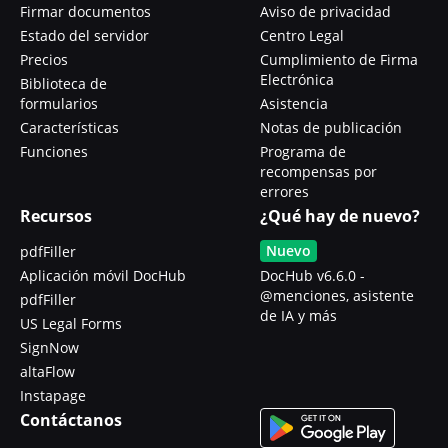
Firmar documentos
Aviso de privacidad
Estado del servidor
Centro Legal
Precios
Cumplimiento de Firma
Electrónica
Biblioteca de
formularios
Asistencia
Características
Notas de publicación
Funciones
Programa de
recompensas por
errores
Recursos
¿Qué hay de nuevo?
Nuevo
pdfFiller
Aplicación móvil DocHub
DocHub v6.6.0 -
@menciones, asistente
pdfFiller
de IA y más
US Legal Forms
SignNow
altaFlow
Instapage
Contáctanos