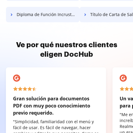
Diploma de Función Incrustada Gratis
Título de Carta de Salari
Ve por qué nuestros clientes
eligen DocHub
Gran solución para documentos
Un va
PDF con muy poco conocimiento
para 
previo requerido.
"Me e
increí
"Simplicidad, familiaridad con el menú y
Realme
fácil de usar. Es fácil de navegar, hacer
un gra