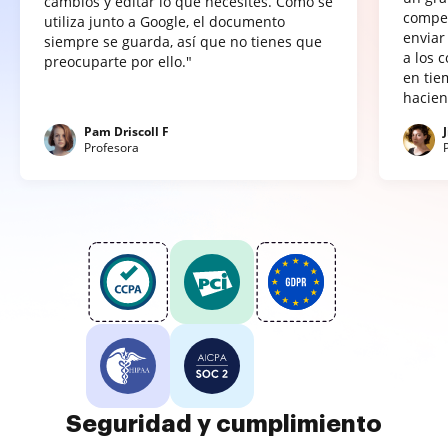
cambios y editar lo que necesites. Como se
compet
utiliza junto a Google, el documento
enviar
siempre se guarda, así que no tienes que
a los 
preocuparte por ello."
en tie
hacien
Pam Driscoll F
Profesora
Seguridad y cumplimiento