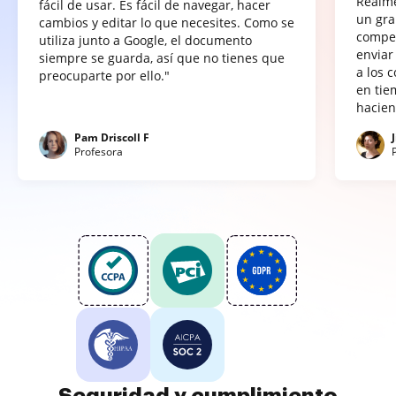
Realme
fácil de usar. Es fácil de navegar, hacer
un gra
cambios y editar lo que necesites. Como se
compet
utiliza junto a Google, el documento
enviar
siempre se guarda, así que no tienes que
a los 
preocuparte por ello."
en tie
hacien
Pam Driscoll F
Profesora