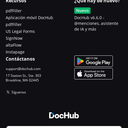
Recursos
¿Qué hay de nuevo?
Nuevo
pdfFiller
Aplicación móvil DocHub
DocHub v6.6.0 -
@menciones, asistente
pdfFiller
de IA y más
US Legal Forms
SignNow
altaFlow
Instapage
Contáctanos
support@dochub.com
17 Station St., Ste. 303
Brookline, MA 02445
Síguenos