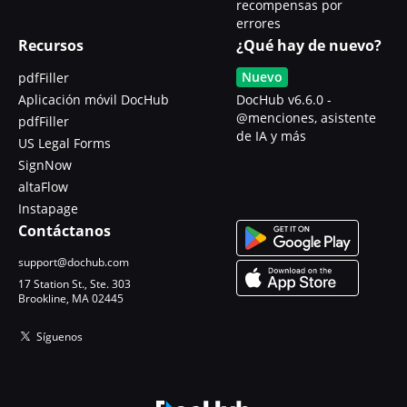
recompensas por
errores
Recursos
¿Qué hay de nuevo?
Nuevo
pdfFiller
Aplicación móvil DocHub
DocHub v6.6.0 -
@menciones, asistente
pdfFiller
de IA y más
US Legal Forms
SignNow
altaFlow
Instapage
Contáctanos
support@dochub.com
17 Station St., Ste. 303
Brookline, MA 02445
Síguenos