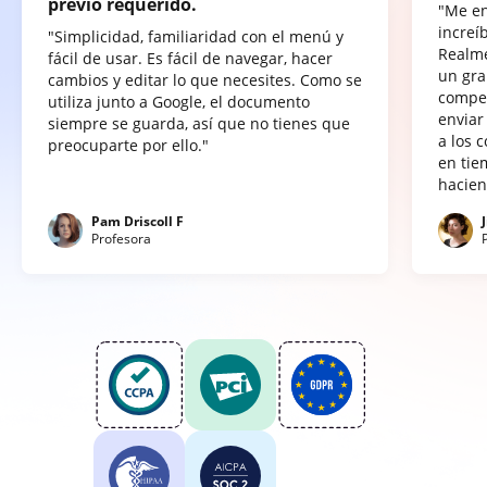
previo requerido.
"Me e
increí
"Simplicidad, familiaridad con el menú y
Realme
fácil de usar. Es fácil de navegar, hacer
un gra
cambios y editar lo que necesites. Como se
compet
utiliza junto a Google, el documento
enviar
siempre se guarda, así que no tienes que
a los 
preocuparte por ello."
en tie
hacien
Pam Driscoll F
Profesora