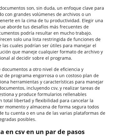
 documentos son, sin duda, un enfoque clave para
do con grandes volúmenes de archivos o un
enerte en la cima de tu productividad. Elegir una
que aborde tus desafíos más frecuentes de
cumentos podría resultar en mucho trabajo.
recen solo una lista restringida de funciones de
e las cuales podrían ser útiles para manejar el
lución que maneje cualquier formato de archivo y
ional al decidir sobre el programa.
e documentos a otro nivel de eficiencia y
rfaz de programa engorrosa o un costoso plan de
iona herramientas y características para manejar
documentos, incluyendo csv, y realizar tareas de
estiona y produce formularios rellenables
 total libertad y flexibilidad para cancelar la
uier momento y almacena de forma segura todos
de tu cuenta o en una de las varias plataformas de
egradas posibles.
ca en csv en un par de pasos