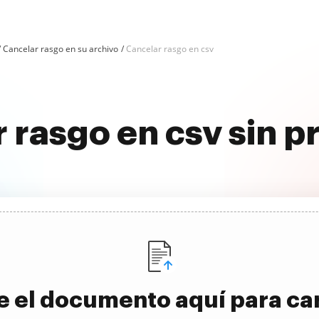
Cancelar rasgo en su archivo
Cancelar rasgo en csv
 rasgo en csv sin 
e el documento aquí para ca