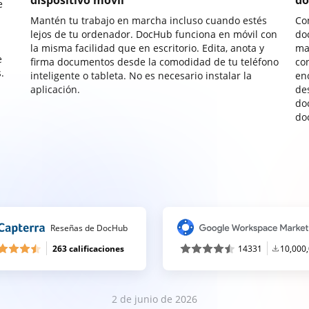
dispositivo móvil
do
e
Mantén tu trabajo en marcha incluso cuando estés
Co
lejos de tu ordenador. DocHub funciona en móvil con
do
la misma facilidad que en escritorio. Edita, anota y
ma
e
firma documentos desde la comodidad de tu teléfono
co
.
inteligente o tableta. No es necesario instalar la
enc
aplicación.
de
do
do
Reseñas de DocHub
263 calificaciones
14331
10,000
2 de junio de 2026