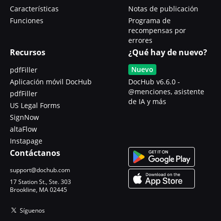
Características
Notas de publicación
Funciones
Programa de
recompensas por
errores
Recursos
¿Qué hay de nuevo?
Nuevo
pdfFiller
Aplicación móvil DocHub
DocHub v6.6.0 -
@menciones, asistente
pdfFiller
de IA y más
US Legal Forms
SignNow
altaFlow
Instapage
Contáctanos
support@dochub.com
17 Station St., Ste. 303
Brookline, MA 02445
Síguenos