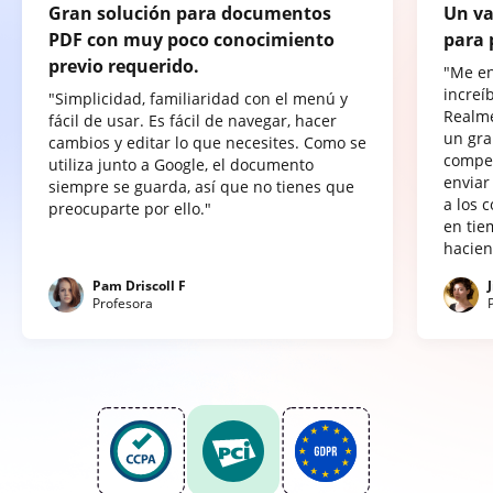
Gran solución para documentos
Un va
PDF con muy poco conocimiento
para 
previo requerido.
"Me e
increí
"Simplicidad, familiaridad con el menú y
Realme
fácil de usar. Es fácil de navegar, hacer
un gra
cambios y editar lo que necesites. Como se
compet
utiliza junto a Google, el documento
enviar
siempre se guarda, así que no tienes que
a los 
preocuparte por ello."
en tie
hacien
Pam Driscoll F
Profesora