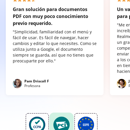
Gran solución para documentos
Un va
PDF con muy poco conocimiento
para 
previo requerido.
"Me e
increí
"Simplicidad, familiaridad con el menú y
Realme
fácil de usar. Es fácil de navegar, hacer
un gra
cambios y editar lo que necesites. Como se
compet
utiliza junto a Google, el documento
enviar
siempre se guarda, así que no tienes que
a los 
preocuparte por ello."
en tie
hacien
Pam Driscoll F
Profesora