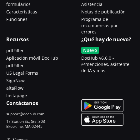
formularios
Asistencia
Características
Notas de publicación
Funciones
Programa de
recompensas por
errores
Recursos
¿Qué hay de nuevo?
Nuevo
pdfFiller
Aplicación móvil DocHub
DocHub v6.6.0 -
@menciones, asistente
pdfFiller
de IA y más
US Legal Forms
SignNow
altaFlow
Instapage
Contáctanos
support@dochub.com
17 Station St., Ste. 303
Brookline, MA 02445
Síguenos