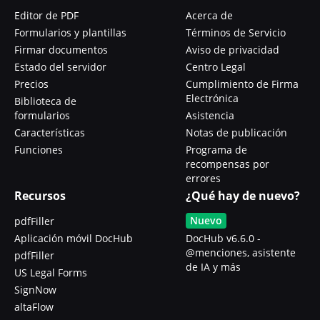
Editor de PDF
Acerca de
Formularios y plantillas
Términos de Servicio
Firmar documentos
Aviso de privacidad
Estado del servidor
Centro Legal
Precios
Cumplimiento de Firma
Electrónica
Biblioteca de
formularios
Asistencia
Características
Notas de publicación
Funciones
Programa de
recompensas por
errores
Recursos
¿Qué hay de nuevo?
Nuevo
pdfFiller
Aplicación móvil DocHub
DocHub v6.6.0 -
@menciones, asistente
pdfFiller
de IA y más
US Legal Forms
SignNow
altaFlow