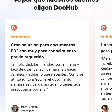
eligen DocHub
Gran solución para documentos
Un va
PDF con muy poco conocimiento
para 
previo requerido.
"Me e
increí
"Simplicidad, familiaridad con el menú y
Realme
fácil de usar. Es fácil de navegar, hacer
un gra
cambios y editar lo que necesites. Como se
compet
utiliza junto a Google, el documento
enviar
siempre se guarda, así que no tienes que
a los 
preocuparte por ello."
en tie
hacien
Pam Driscoll F
Profesora