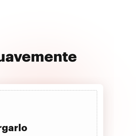
 suavemente
rgarlo