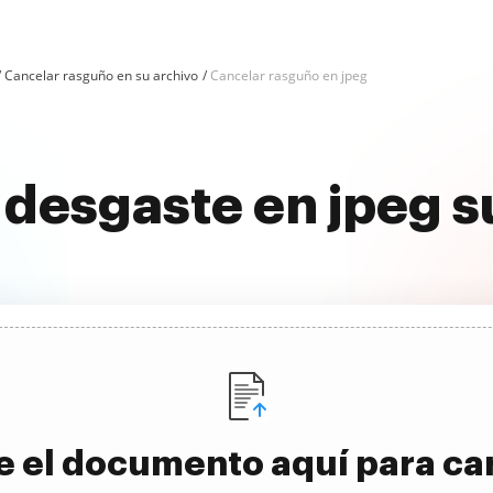
Cancelar rasguño en su archivo
Cancelar rasguño en jpeg
 desgaste en jpeg
e el documento aquí para ca