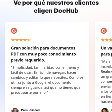
Ve por qué nuestros clientes
eligen DocHub
Gran solución para documentos
Un va
PDF con muy poco conocimiento
para 
previo requerido.
"Me e
increí
"Simplicidad, familiaridad con el menú y
Realme
fácil de usar. Es fácil de navegar, hacer
un gra
cambios y editar lo que necesites. Como se
compet
utiliza junto a Google, el documento
enviar
siempre se guarda, así que no tienes que
a los 
preocuparte por ello."
en tie
hacien
Pam Driscoll F