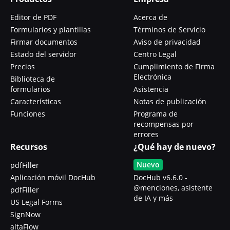
Editor de PDF
Acerca de
Formularios y plantillas
Términos de Servicio
Firmar documentos
Aviso de privacidad
Estado del servidor
Centro Legal
Precios
Cumplimiento de Firma
Electrónica
Biblioteca de
formularios
Asistencia
Características
Notas de publicación
Funciones
Programa de
recompensas por
errores
Recursos
¿Qué hay de nuevo?
Nuevo
pdfFiller
Aplicación móvil DocHub
DocHub v6.6.0 -
@menciones, asistente
pdfFiller
de IA y más
US Legal Forms
SignNow
altaFlow