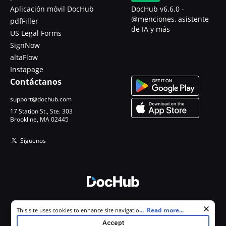
Aplicación móvil DocHub
DocHub v6.6.0 -
@menciones, asistente
pdfFiller
de IA y más
US Legal Forms
SignNow
altaFlow
Instapage
Contáctanos
support@dochub.com
17 Station St., Ste. 303
Brookline, MA 02445
Síguenos
© 2026 DocHub, LLC
Cookie consent notice
...
Read more...
This site uses cookies to enhance site navigation and personalize
Todos los derechos reservados.
your experience. By using this site you agree to our use of cookies as
Accept