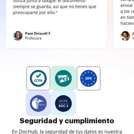
utiliza junto a Google, el documento
enviar
siempre se guarda, así que no tienes que
a los 
preocuparte por ello."
en tie
hacien
Pam Driscoll F
Profesora
Seguridad y cumplimiento
En DocHub, la seguridad de tus datos es nuestra