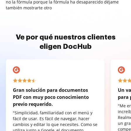
no la fórmula porque la fórmula ha desaparecido déjame
también mostrarte otro
Ve por qué nuestros clientes
eligen DocHub
Gran solución para documentos
Un va
PDF con muy poco conocimiento
para 
previo requerido.
"Me e
increí
"Simplicidad, familiaridad con el menú y
Realme
fácil de usar. Es fácil de navegar, hacer
un gra
cambios y editar lo que necesites. Como se
compet
utiliza junto a Google, el documento