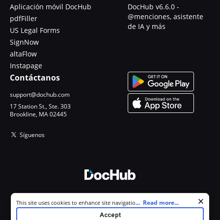
Aplicación móvil DocHub
DocHub v6.6.0 -
@menciones, asistente
pdfFiller
de IA y más
US Legal Forms
SignNow
altaFlow
Instapage
Contáctanos
support@dochub.com
17 Station St., Ste. 303
Brookline, MA 02445
Síguenos
© 2026 DocHub, LLC
Cookie consent notice
...
Read more...
This site uses cookies to enhance site navigation and personalize
Todos los derechos reservados.
your experience. By using this site you agree to our use of cookies as
Accept