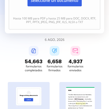
Seleccione un documento
Hasta 100 MB para PDF y hasta 25 MB para DOC, DOCX, RTF,
PPT, PPTX, JPEG, PNG, JFIF, XLS, XLSX o TXT
6 AGO, 2026
54,663
6,658
4,937
formularios
formularios
formularios
completados
firmados
enviados