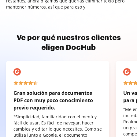
restantes, ahora digamos que querías eliminar texto pero
mantener números, así que para eso y
Ve por qué nuestros clientes
eligen DocHub
Gran solución para documentos
Un va
PDF con muy poco conocimiento
para 
previo requerido.
"Me e
increí
"Simplicidad, familiaridad con el menú y
Realme
fácil de usar. Es fácil de navegar, hacer
un gra
cambios y editar lo que necesites. Como se
compet
utiliza junto a Google, el documento