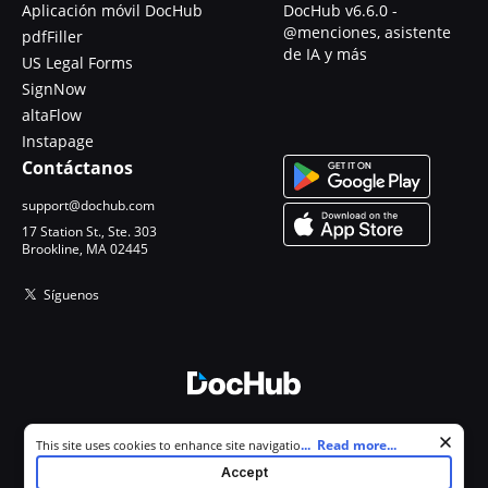
Aplicación móvil DocHub
DocHub v6.6.0 -
@menciones, asistente
pdfFiller
de IA y más
US Legal Forms
SignNow
altaFlow
Instapage
Contáctanos
support@dochub.com
17 Station St., Ste. 303
Brookline, MA 02445
Síguenos
© 2026 DocHub, LLC
Cookie consent notice
...
Read more...
This site uses cookies to enhance site navigation and personalize
Todos los derechos reservados.
your experience. By using this site you agree to our use of cookies as
Accept
described in our
Privacy Notice
. You can modify your selections by