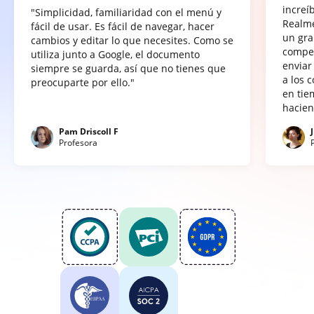
increí
"Simplicidad, familiaridad con el menú y
Realme
fácil de usar. Es fácil de navegar, hacer
un gra
cambios y editar lo que necesites. Como se
compet
utiliza junto a Google, el documento
enviar
siempre se guarda, así que no tienes que
a los 
preocuparte por ello."
en tie
hacien
Pam Driscoll F
Profesora