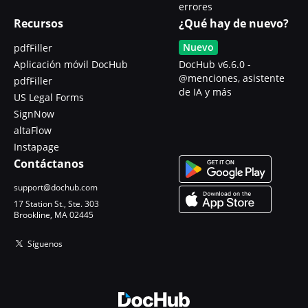
errores
Recursos
¿Qué hay de nuevo?
Nuevo
pdfFiller
Aplicación móvil DocHub
DocHub v6.6.0 -
@menciones, asistente
pdfFiller
de IA y más
US Legal Forms
SignNow
altaFlow
Instapage
Contáctanos
support@dochub.com
17 Station St., Ste. 303
Brookline, MA 02445
Síguenos