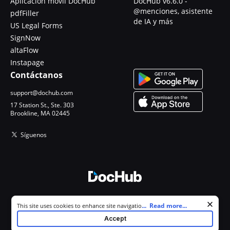
Aplicación móvil DocHub
DocHub v6.6.0 -
@menciones, asistente
pdfFiller
de IA y más
US Legal Forms
SignNow
altaFlow
Instapage
Contáctanos
support@dochub.com
17 Station St., Ste. 303
Brookline, MA 02445
Síguenos
© 2026 DocHub, LLC
Cookie consent notice
...
Read more...
This site uses cookies to enhance site navigation and personalize
Todos los derechos reservados.
your experience. By using this site you agree to our use of cookies as
Accept
described in our
Privacy Notice
. You can modify your selections by