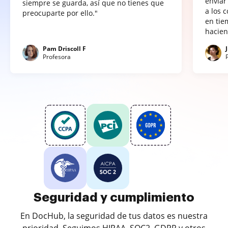
enviar
siempre se guarda, así que no tienes que
a los 
preocuparte por ello."
en tie
hacien
Pam Driscoll F
Profesora
Seguridad y cumplimiento
En DocHub, la seguridad de tus datos es nuestra
prioridad. Seguimos HIPAA, SOC2, GDPR y otros