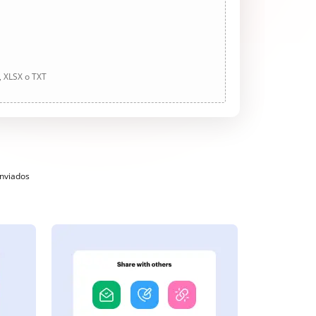
, XLSX o TXT
enviados