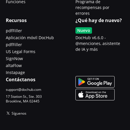
Funciones
Programa de
recompensas por
errores
Recursos
¿Qué hay de nuevo?
Nuevo
pdfFiller
Aplicación móvil DocHub
DocHub v6.6.0 -
@menciones, asistente
pdfFiller
de IA y más
US Legal Forms
SignNow
altaFlow
Instapage
Contáctanos
support@dochub.com
17 Station St., Ste. 303
Brookline, MA 02445
Síguenos