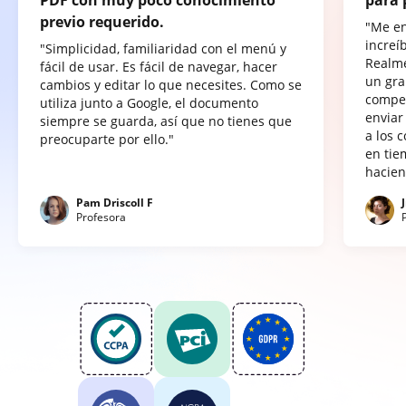
previo requerido.
"Me e
increí
"Simplicidad, familiaridad con el menú y
Realme
fácil de usar. Es fácil de navegar, hacer
un gra
cambios y editar lo que necesites. Como se
compet
utiliza junto a Google, el documento
enviar
siempre se guarda, así que no tienes que
a los 
preocuparte por ello."
en tie
hacien
Pam Driscoll F
Profesora