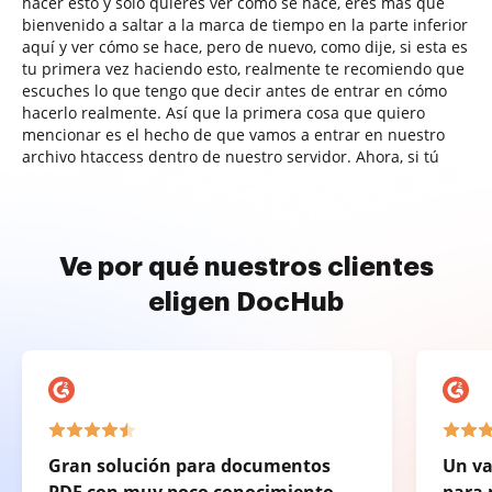
hacer esto y solo quieres ver cómo se hace, eres más que
bienvenido a saltar a la marca de tiempo en la parte inferior
aquí y ver cómo se hace, pero de nuevo, como dije, si esta es
tu primera vez haciendo esto, realmente te recomiendo que
escuches lo que tengo que decir antes de entrar en cómo
hacerlo realmente. Así que la primera cosa que quiero
mencionar es el hecho de que vamos a entrar en nuestro
archivo htaccess dentro de nuestro servidor. Ahora, si tú
Ve por qué nuestros clientes
eligen DocHub
Gran solución para documentos
Un va
PDF con muy poco conocimiento
para 