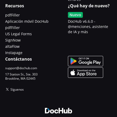
Recursos
¿Qué hay de nuevo?
Nuevo
pdfFiller
Aplicación móvil DocHub
DocHub v6.6.0 -
@menciones, asistente
pdfFiller
de IA y más
US Legal Forms
SignNow
altaFlow
Instapage
Contáctanos
support@dochub.com
17 Station St., Ste. 303
Brookline, MA 02445
Síguenos