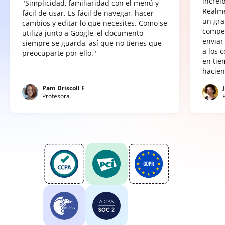
increí
"Simplicidad, familiaridad con el menú y
Realme
fácil de usar. Es fácil de navegar, hacer
un gra
cambios y editar lo que necesites. Como se
compet
utiliza junto a Google, el documento
enviar
siempre se guarda, así que no tienes que
a los 
preocuparte por ello."
en tie
hacien
Pam Driscoll F
Profesora