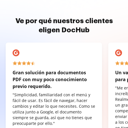
Ve por qué nuestros clientes
eligen DocHub
Gran solución para documentos
Un va
PDF con muy poco conocimiento
para 
previo requerido.
"Me e
increí
"Simplicidad, familiaridad con el menú y
Realme
fácil de usar. Es fácil de navegar, hacer
un gra
cambios y editar lo que necesites. Como se
compet
utiliza junto a Google, el documento
enviar
siempre se guarda, así que no tienes que
a los 
preocuparte por ello."
en tie