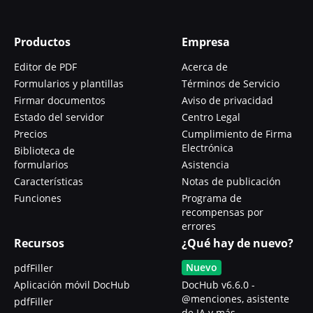
Productos
Empresa
Editor de PDF
Acerca de
Formularios y plantillas
Términos de Servicio
Firmar documentos
Aviso de privacidad
Estado del servidor
Centro Legal
Precios
Cumplimiento de Firma
Electrónica
Biblioteca de
formularios
Asistencia
Características
Notas de publicación
Funciones
Programa de
recompensas por
errores
Recursos
¿Qué hay de nuevo?
Nuevo
pdfFiller
Aplicación móvil DocHub
DocHub v6.6.0 -
@menciones, asistente
pdfFiller
de IA y más