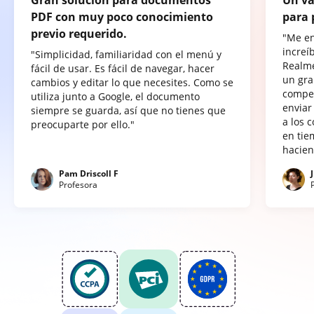
PDF con muy poco conocimiento
para 
previo requerido.
"Me e
increí
"Simplicidad, familiaridad con el menú y
Realme
fácil de usar. Es fácil de navegar, hacer
un gra
cambios y editar lo que necesites. Como se
compet
utiliza junto a Google, el documento
enviar
siempre se guarda, así que no tienes que
a los 
preocuparte por ello."
en tie
hacien
Pam Driscoll F
Profesora