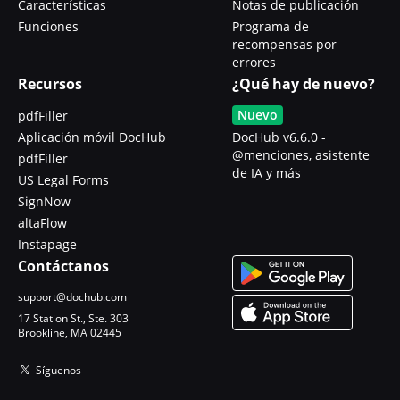
Características
Notas de publicación
Funciones
Programa de
recompensas por
errores
Recursos
¿Qué hay de nuevo?
Nuevo
pdfFiller
Aplicación móvil DocHub
DocHub v6.6.0 -
@menciones, asistente
pdfFiller
de IA y más
US Legal Forms
SignNow
altaFlow
Instapage
Contáctanos
support@dochub.com
17 Station St., Ste. 303
Brookline, MA 02445
Síguenos