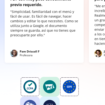
previo requerido.
"Me e
increí
"Simplicidad, familiaridad con el menú y
Realme
fácil de usar. Es fácil de navegar, hacer
un gra
cambios y editar lo que necesites. Como se
compet
utiliza junto a Google, el documento
enviar
siempre se guarda, así que no tienes que
a los 
preocuparte por ello."
en tie
hacien
Pam Driscoll F
Profesora