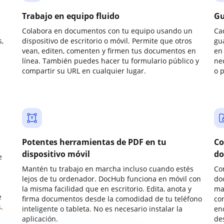
Trabajo en equipo fluido
Gu
Colabora en documentos con tu equipo usando un
Ca
,
dispositivo de escritorio o móvil. Permite que otros
gu
vean, editen, comenten y firmen tus documentos en
en 
línea. También puedes hacer tu formulario público y
ne
compartir su URL en cualquier lugar.
o 
Potentes herramientas de PDF en tu
Co
dispositivo móvil
do
e
Mantén tu trabajo en marcha incluso cuando estés
Co
lejos de tu ordenador. DocHub funciona en móvil con
do
la misma facilidad que en escritorio. Edita, anota y
ma
e
firma documentos desde la comodidad de tu teléfono
co
.
inteligente o tableta. No es necesario instalar la
enc
aplicación.
de