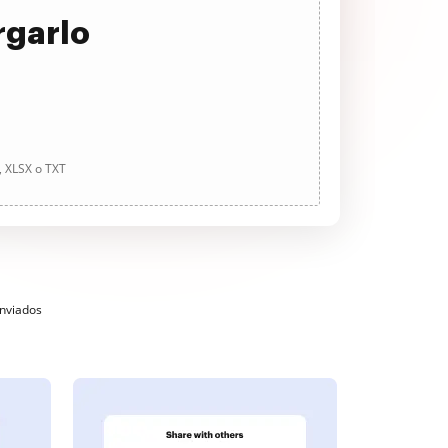
rgarlo
, XLSX o TXT
enviados