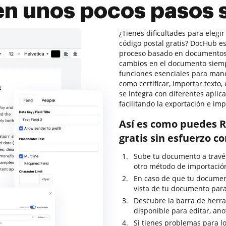
 en unos pocos pasos 
¿Tienes dificultades para elegi
código postal gratis? DocHub e
proceso basado en documentos se
cambios en el documento siempr
funciones esenciales para mane
como certificar, importar texto
se integra con diferentes aplic
facilitando la exportación e i
Así es como puedes R
gratis sin esfuerzo c
Sube tu documento a través 
otro método de importació
En caso de que tu documen
vista de tu documento para
Descubre la barra de herram
disponible para editar, ano
Si tienes problemas para lo