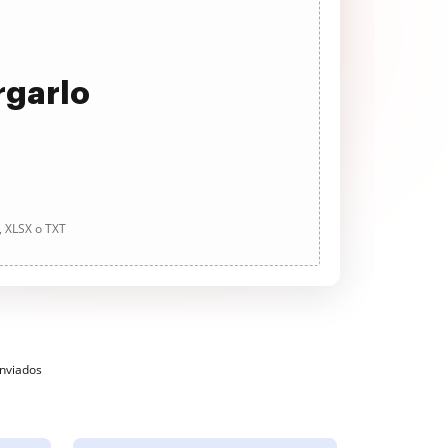
rgarlo
, XLSX o TXT
enviados