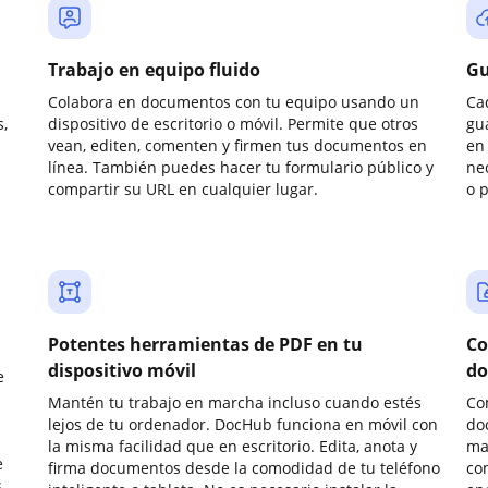
Trabajo en equipo fluido
Gu
Colabora en documentos con tu equipo usando un
Ca
,
dispositivo de escritorio o móvil. Permite que otros
gu
vean, editen, comenten y firmen tus documentos en
en 
línea. También puedes hacer tu formulario público y
ne
compartir su URL en cualquier lugar.
o 
Potentes herramientas de PDF en tu
Co
dispositivo móvil
do
e
Mantén tu trabajo en marcha incluso cuando estés
Co
lejos de tu ordenador. DocHub funciona en móvil con
do
la misma facilidad que en escritorio. Edita, anota y
ma
e
firma documentos desde la comodidad de tu teléfono
co
.