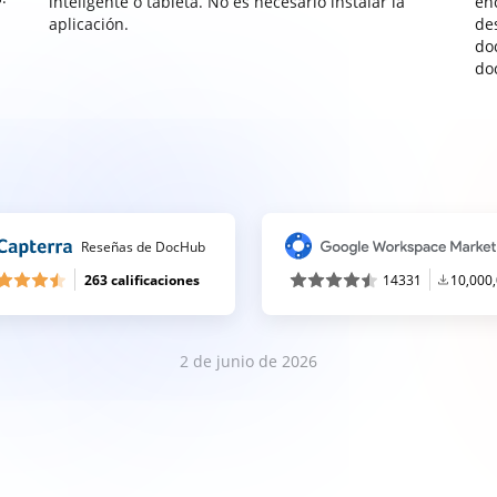
inteligente o tableta. No es necesario instalar la
enc
aplicación.
de
do
do
Reseñas de DocHub
263 calificaciones
14331
10,000
2 de junio de 2026