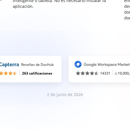
inteligente o tableta. No es necesario instalar la
enc
aplicación.
de
do
do
Reseñas de DocHub
263 calificaciones
14331
10,000
2 de junio de 2026