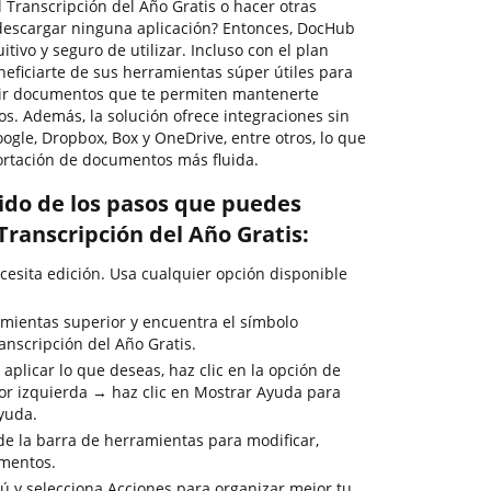
Transcripción del Año Gratis o hacer otras
descargar ninguna aplicación? Entonces, DocHub
tuitivo y seguro de utilizar. Incluso con el plan
eficiarte de sus herramientas súper útiles para
rtir documentos que te permiten mantenerte
os. Además, la solución ofrece integraciones sin
gle, Dropbox, Box y OneDrive, entre otros, lo que
ortación de documentos más fluida.
rido de los pasos que puedes
Transcripción del Año Gratis:
esita edición. Usa cualquier opción disponible
mientas superior y encuentra el símbolo
anscripción del Año Gratis.
aplicar lo que deseas, haz clic en la opción de
or izquierda → haz clic en Mostrar Ayuda para
ayuda.
de la barra de herramientas para modificar,
umentos.
nú y selecciona Acciones para organizar mejor tu