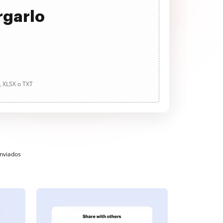
rgarlo
, XLSX o TXT
enviados