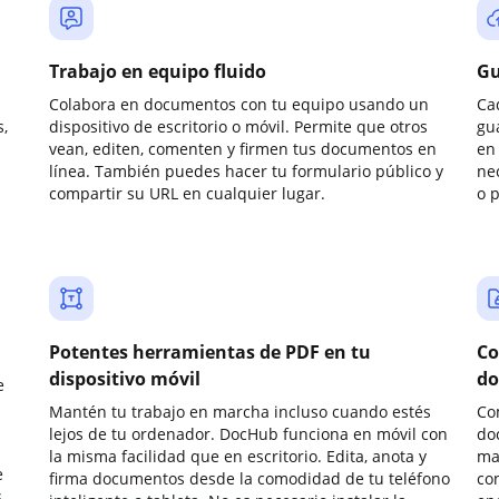
Trabajo en equipo fluido
Gu
Colabora en documentos con tu equipo usando un
Ca
,
dispositivo de escritorio o móvil. Permite que otros
gu
vean, editen, comenten y firmen tus documentos en
en 
línea. También puedes hacer tu formulario público y
ne
compartir su URL en cualquier lugar.
o 
Potentes herramientas de PDF en tu
Co
dispositivo móvil
do
e
Mantén tu trabajo en marcha incluso cuando estés
Co
lejos de tu ordenador. DocHub funciona en móvil con
do
la misma facilidad que en escritorio. Edita, anota y
ma
e
firma documentos desde la comodidad de tu teléfono
co
.