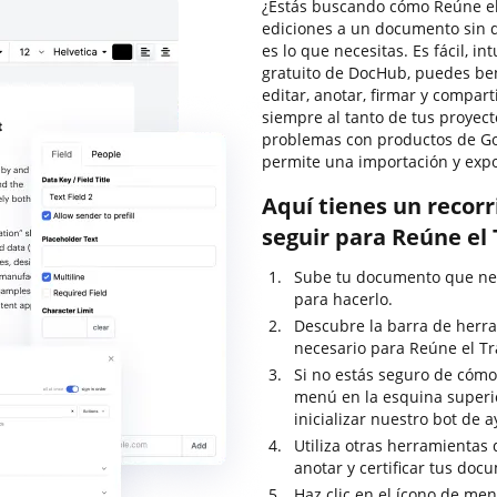
¿Estás buscando cómo Reúne el 
ediciones a un documento sin 
es lo que necesitas. Es fácil, in
gratuito de DocHub, puedes ben
editar, anotar, firmar y compa
siempre al tanto de tus proyect
problemas con productos de Goo
permite una importación y exp
Aquí tienes un recor
seguir para Reúne el 
Sube tu documento que nec
para hacerlo.
Descubre la barra de herra
necesario para Reúne el Tr
Si no estás seguro de cómo 
menú en la esquina superi
inicializar nuestro bot de 
Utiliza otras herramientas 
anotar y certificar tus doc
Haz clic en el ícono de me