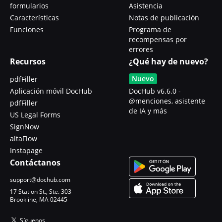
formularios
Asistencia
Características
Notas de publicación
Funciones
Programa de
recompensas por
errores
Recursos
¿Qué hay de nuevo?
Nuevo
pdfFiller
Aplicación móvil DocHub
DocHub v6.6.0 -
@menciones, asistente
pdfFiller
de IA y más
US Legal Forms
SignNow
altaFlow
Instapage
Contáctanos
support@dochub.com
17 Station St., Ste. 303
Brookline, MA 02445
Síguenos