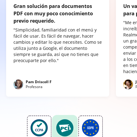
Gran solución para documentos
Un va
PDF con muy poco conocimiento
para 
previo requerido.
"Me e
increí
"Simplicidad, familiaridad con el menú y
Realme
fácil de usar. Es fácil de navegar, hacer
un gra
cambios y editar lo que necesites. Como se
compet
utiliza junto a Google, el documento
enviar
siempre se guarda, así que no tienes que
a los 
preocuparte por ello."
en tie
hacien
Pam Driscoll F
Profesora