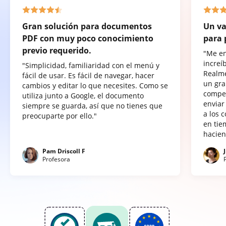
Gran solución para documentos
Un va
PDF con muy poco conocimiento
para 
previo requerido.
"Me e
increí
"Simplicidad, familiaridad con el menú y
Realme
fácil de usar. Es fácil de navegar, hacer
un gra
cambios y editar lo que necesites. Como se
compet
utiliza junto a Google, el documento
enviar
siempre se guarda, así que no tienes que
a los 
preocuparte por ello."
en tie
hacien
Pam Driscoll F
Profesora