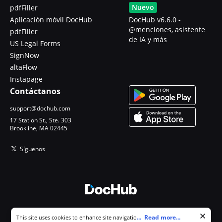
Nuevo
pdfFiller
Aplicación móvil DocHub
DocHub v6.6.0 -
@menciones, asistente
pdfFiller
de IA y más
US Legal Forms
SignNow
altaFlow
Instapage
Contáctanos
support@dochub.com
17 Station St., Ste. 303
Brookline, MA 02445
Síguenos
© 2026 DocHub, LLC
Cookie consent notice
...
Read more...
This site uses cookies to enhance site navigation and personalize
Todos los derechos reservados.