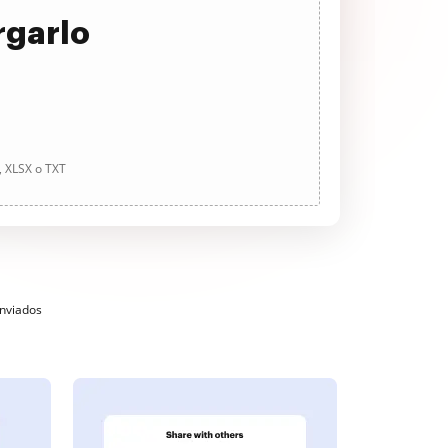
rgarlo
, XLSX o TXT
enviados