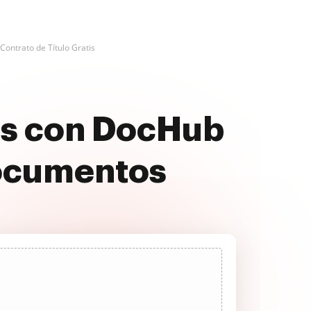
Contrato de Título Gratis
tis con DocHub
documentos