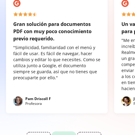
Gran solución para documentos
Un va
PDF con muy poco conocimiento
para 
previo requerido.
"Me e
increí
"Simplicidad, familiaridad con el menú y
Realme
fácil de usar. Es fácil de navegar, hacer
un gra
cambios y editar lo que necesites. Como se
compet
utiliza junto a Google, el documento
enviar
siempre se guarda, así que no tienes que
a los 
preocuparte por ello."
en tie
hacien
Pam Driscoll F
Profesora