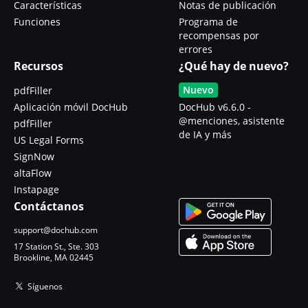
Características
Notas de publicación
Funciones
Programa de
recompensas por
errores
Recursos
¿Qué hay de nuevo?
Nuevo
pdfFiller
Aplicación móvil DocHub
DocHub v6.6.0 -
@menciones, asistente
pdfFiller
de IA y más
US Legal Forms
SignNow
altaFlow
Instapage
Contáctanos
support@dochub.com
17 Station St., Ste. 303
Brookline, MA 02445
Síguenos