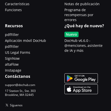
Características
Notas de publicación
Funciones
Programa de
recompensas por
errores
Recursos
¿Qué hay de nuevo?
Nuevo
pdfFiller
Aplicación móvil DocHub
DocHub v6.6.0 -
@menciones, asistente
pdfFiller
de IA y más
US Legal Forms
SignNow
altaFlow
Instapage
Contáctanos
support@dochub.com
17 Station St., Ste. 303
Brookline, MA 02445
Síguenos