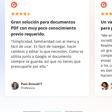
Gran solución para documentos
Un va
PDF con muy poco conocimiento
para 
previo requerido.
"Me e
increí
"Simplicidad, familiaridad con el menú y
Realme
fácil de usar. Es fácil de navegar, hacer
un gra
cambios y editar lo que necesites. Como se
compet
utiliza junto a Google, el documento
enviar
siempre se guarda, así que no tienes que
a los 
preocuparte por ello."
en tie
hacien
Pam Driscoll F
Profesora