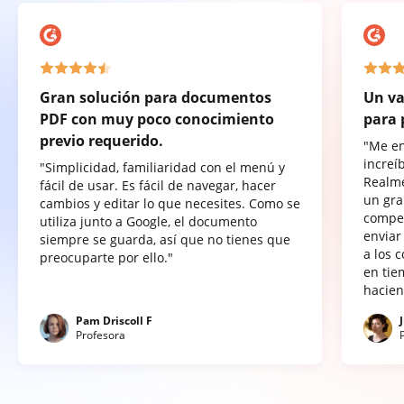
Gran solución para documentos
Un va
PDF con muy poco conocimiento
para 
previo requerido.
"Me e
increí
"Simplicidad, familiaridad con el menú y
Realme
fácil de usar. Es fácil de navegar, hacer
un gra
cambios y editar lo que necesites. Como se
compet
utiliza junto a Google, el documento
enviar
siempre se guarda, así que no tienes que
a los 
preocuparte por ello."
en tie
hacien
Pam Driscoll F
Profesora