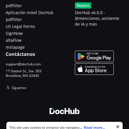
Nuevo
pdfFiller
Aplicación móvil DocHub
DocHub v6.6.0 -
@menciones, asistente
pdfFiller
de IA y más
US Legal Forms
SignNow
altaFlow
Instapage
Contáctanos
support@dochub.com
17 Station St., Ste. 303
Brookline, MA 02445
Síguenos
© 2026 DocHub, LLC
Cookie consent notice
...
Read more...
This site uses cookies to enhance site navigation and personalize