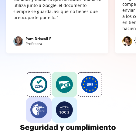
compet
utiliza junto a Google, el documento
enviar
siempre se guarda, así que no tienes que
a los 
preocuparte por ello."
en tie
hacien
Pam Driscoll F
Profesora
Seguridad y cumplimiento