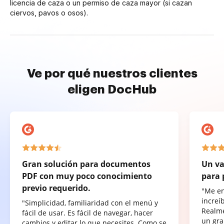
licencia de caza o un permiso de caza mayor (si cazan
ciervos, pavos o osos).
Ve por qué nuestros clientes
eligen DocHub
Gran solución para documentos
Un va
PDF con muy poco conocimiento
para 
previo requerido.
"Me e
increí
"Simplicidad, familiaridad con el menú y
Realme
fácil de usar. Es fácil de navegar, hacer
un gra
cambios y editar lo que necesites. Como se