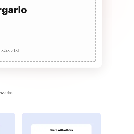
rgarlo
, XLSX o TXT
enviados