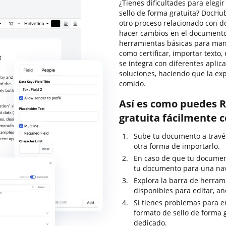
¿Tienes dificultades para elegi
sello de forma gratuita? DocHu
otro proceso relacionado con do
hacer cambios en el documento 
herramientas básicas para man
como certificar, importar texto
se integra con diferentes apli
soluciones, haciendo que la e
comido.
Así es como puedes R
gratuita fácilmente 
Sube tu documento a través 
otra forma de importarlo.
En caso de que tu documen
tu documento para una nav
Explora la barra de herram
disponibles para editar, an
Si tienes problemas para e
formato de sello de forma 
dedicado.