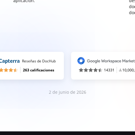
aplicación.
de
do
do
Reseñas de DocHub
263 calificaciones
14331
10,000
2 de junio de 2026