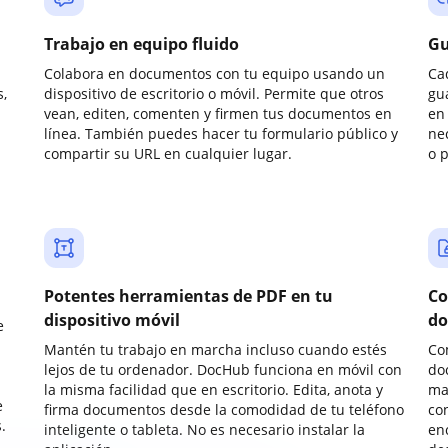
Trabajo en equipo fluido
Gu
Colabora en documentos con tu equipo usando un
Ca
,
dispositivo de escritorio o móvil. Permite que otros
gu
vean, editen, comenten y firmen tus documentos en
en 
línea. También puedes hacer tu formulario público y
ne
compartir su URL en cualquier lugar.
o 
Potentes herramientas de PDF en tu
Co
dispositivo móvil
do
e
Mantén tu trabajo en marcha incluso cuando estés
Co
lejos de tu ordenador. DocHub funciona en móvil con
do
la misma facilidad que en escritorio. Edita, anota y
ma
e
firma documentos desde la comodidad de tu teléfono
co
.
inteligente o tableta. No es necesario instalar la
enc