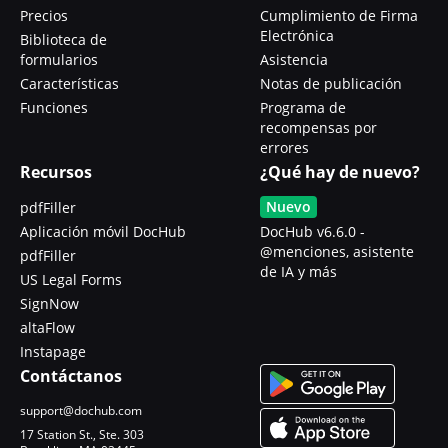
Precios
Cumplimiento de Firma
Electrónica
Biblioteca de
formularios
Asistencia
Características
Notas de publicación
Funciones
Programa de
recompensas por
errores
Recursos
¿Qué hay de nuevo?
Nuevo
pdfFiller
Aplicación móvil DocHub
DocHub v6.6.0 -
@menciones, asistente
pdfFiller
de IA y más
US Legal Forms
SignNow
altaFlow
Instapage
Contáctanos
support@dochub.com
17 Station St., Ste. 303