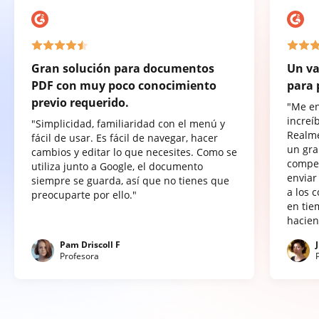
Gran solución para documentos
Un va
PDF con muy poco conocimiento
para 
previo requerido.
"Me e
increí
"Simplicidad, familiaridad con el menú y
Realme
fácil de usar. Es fácil de navegar, hacer
un gra
cambios y editar lo que necesites. Como se
compet
utiliza junto a Google, el documento
enviar
siempre se guarda, así que no tienes que
a los 
preocuparte por ello."
en tie
hacien
Pam Driscoll F
Profesora